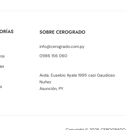
ORÍAS
SOBRE CEROGRADO
info@cerogrado.com.py
0986 156 060
ros
as
Avda. Eusebio Ayala 1995 casi Gaudioso
Nuñez
s
Asunción, PY
Copyright © 2025 CEROGRADO