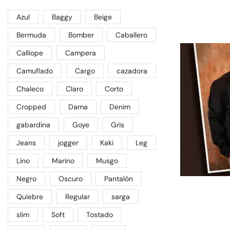
Azul
Baggy
Beige
Bermuda
Bomber
Caballero
Calliope
Campera
Camuflado
Cargo
cazadora
Chaleco
Claro
Corto
Cropped
Dama
Denim
gabardina
Goye
Gris
Jeans
jogger
Kaki
Leg
Lino
Marino
Musgo
Negro
Oscuro
Pantalón
Quiebre
Regular
sarga
slim
Soft
Tostado