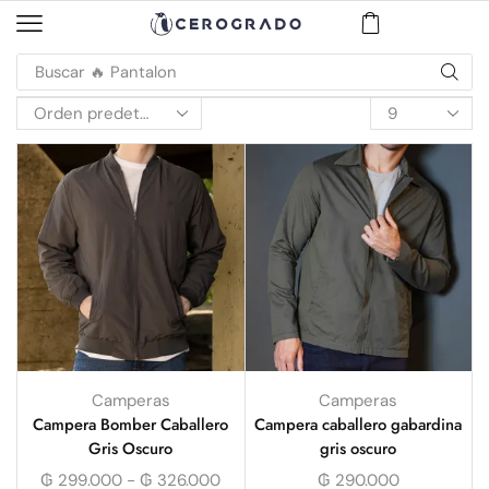
Buscar
🔥 Jogger
Camperas
Camperas
Campera Bomber Caballero
Campera caballero gabardina
Gris Oscuro
gris oscuro
₲
299.000
-
₲
326.000
₲
290.000