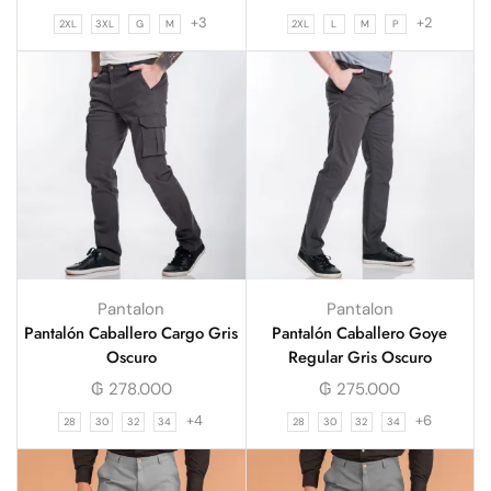
+3
+2
2XL
3XL
G
M
2XL
L
M
P
Pantalon
Pantalon
Pantalón Caballero Cargo Gris
Pantalón Caballero Goye
Oscuro
Regular Gris Oscuro
₲
278.000
₲
275.000
+4
+6
28
30
32
34
28
30
32
34