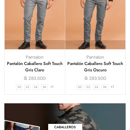
Pantalon
Pantalon
Pantalón Caballero Soft Touch
Pantalón Caballero Soft Touch
Gris Claro
Gris Oscuro
₲
283.500
₲
283.500
+1
+1
30
32
34
36
30
32
34
36
CABALLEROS