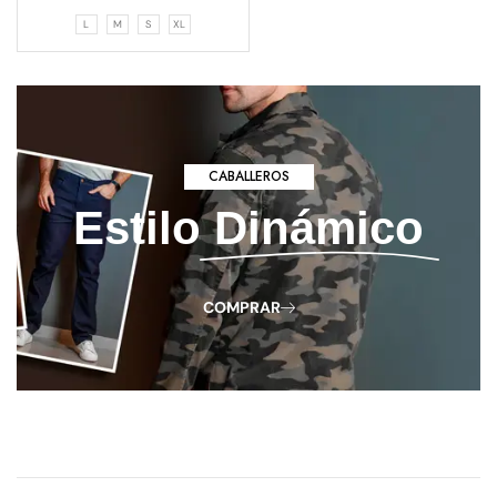
L
M
S
XL
CABALLEROS
Estilo
Dinámico
COMPRAR