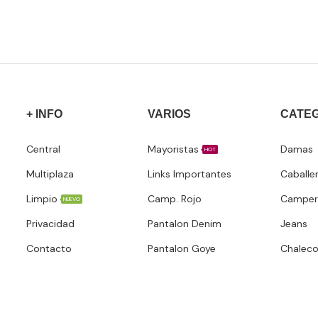
+ INFO
VARIOS
CATE
Central
Mayoristas
Damas
HOT
Multiplaza
Links Importantes
Caballe
Limpio
Camp. Rojo
Camper
NUEVO
Privacidad
Pantalon Denim
Jeans
Contacto
Pantalon Goye
Chalec