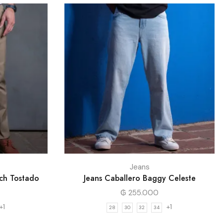
Jeans
ch Tostado
Jeans Caballero Baggy Celeste
₲
255.000
+1
+1
28
30
32
34