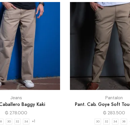
Jeans
Pantalon
 Caballero Baggy Kaki
Pant. Cab. Goye Soft Tou
₲
278.000
₲
283.500
+1
28
30
32
34
30
32
34
36