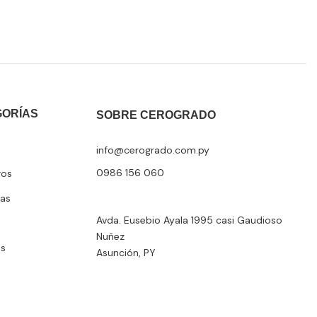
GORÍAS
SOBRE CEROGRADO
info@cerogrado.com.py
0986 156 060
ros
as
Avda. Eusebio Ayala 1995 casi Gaudioso
Nuñez
os
Asunción, PY